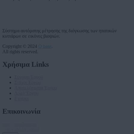
Σύστημα αυτόματης μέτρησης της διόγκωσης των ηπατικών
κυττάρων σε εικόνες βιοψιών.
Copyright © 2024
Q base
.
All rights reserved.
Χρήσιμα Links
Σύνοψη Έργου
Στόχοι Έργου
Αποτελέσματα Έργου
Δομή Έργου
Εταίροι
Επικοινωνία
info@xballoon.eu
(+30) 26510 07652