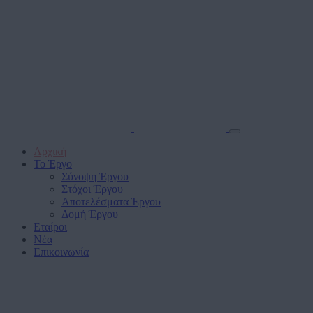
Αρχική
Το Έργο
Σύνοψη Έργου
Στόχοι Έργου
Αποτελέσματα Έργου
Δομή Έργου
Εταίροι
Νέα
Επικοινωνία