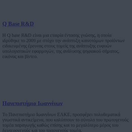
Q Base R&D
Η Q base R&D είναι μια εταιρία έντασης γνώσης, η οποία
ιδρύθηκε το 2009 με στόχο την ανάπτυξη καινοτόμων προϊόντων
ειδικευμένης έρευνας στους τομείς της ανάπτυξης ευφυών
υπολογιστικών εφαρμογών, της ανάλυσης ψηφιακού σήματος,
εικόνας και βίντεο.
Πανεπιστήμιο Ιωαννίνων
Το Πανεπιστήμιο Ιωαννίνων ΕΛΚΕ, προσφέρει πολυθεματικά
γνωστικά αντικείμενα, που καλύπτουν το σύνολο του πρωτογενούς
τομέα παραγωγής καθώς επίσης και το μεγαλύτερο μέρος του
δευτερογενούς και του τριτογενούς τομέα.